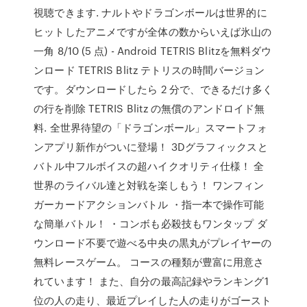
視聴できます. ナルトやドラゴンボールは世界的に
ヒットしたアニメですが全体の数からいえば氷山の
一角 8/10 (5 点) - Android TETRIS Blitzを無料ダウ
ンロード TETRIS Blitz テトリスの時間バージョン
です。ダウンロードしたら 2 分で、できるだけ多く
の行を削除 TETRIS Blitz の無償のアンドロイド無
料. 全世界待望の「ドラゴンボール」スマートフォ
ンアプリ新作がついに登場！ 3Dグラフィックスと
バトル中フルボイスの超ハイクオリティ仕様！ 全
世界のライバル達と対戦を楽しもう！ ワンフィン
ガーカードアクションバトル ・指一本で操作可能
な簡単バトル！ ・コンボも必殺技もワンタップ ダ
ウンロード不要で遊べる中央の黒丸がプレイヤーの
無料レースゲーム。 コースの種類が豊富に用意さ
れています！ また、自分の最高記録やランキング1
位の人の走り、最近プレイした人の走りがゴースト