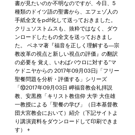
書が見たいのか不明なのですが、今日、5
種類のドイツ語の聖書から、エフェゾ人の
手紙全文をpdf化して送っておきました。
クリュソストムスも、抜粋ではなく、ダウ
ンロードしたもの全文を送っておきまし
た。 ベネマ著『福音を正しく理解する―宗
教改革の視点と新しい視点の評価』の翻訳
の必要を 覚え、いわばパウロに対する“マ
ケドニヤからの 2017年09月03日j「フリー
聖餐問題を分析・評価する」シリーズ
「⑩2017年09月03日 岬福音教会礼拝説
教、安黒務「キリスト教信仰 大学 大住雄
一教授による「聖餐の学び」（日本基督教
団大宮教会において）紹介（下記サイトよ
り講演資料をダウンロードして印刷できま
す） +