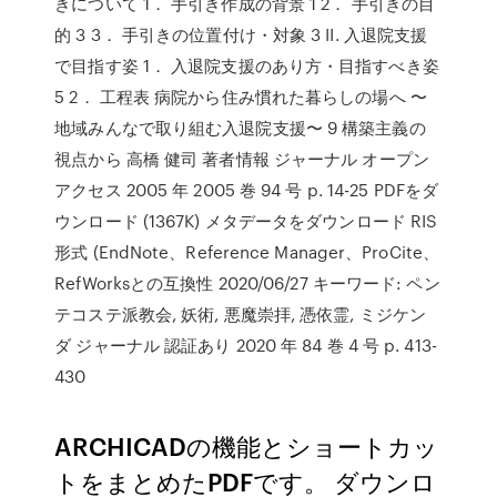
きについて 1． 手引き作成の背景 1 2． 手引きの目
的 3 3． 手引きの位置付け・対象 3 II. 入退院支援
で目指す姿 1． 入退院支援のあり方・目指すべき姿
5 2． 工程表 病院から住み慣れた暮らしの場へ 〜
地域みんなで取り組む入退院支援〜 9 構築主義の
視点から 高橋 健司 著者情報 ジャーナル オープン
アクセス 2005 年 2005 巻 94 号 p. 14-25 PDFをダ
ウンロード (1367K) メタデータをダウンロード RIS
形式 (EndNote、Reference Manager、ProCite、
RefWorksとの互換性 2020/06/27 キーワード: ペン
テコステ派教会, 妖術, 悪魔崇拝, 憑依霊, ミジケン
ダ ジャーナル 認証あり 2020 年 84 巻 4 号 p. 413-
430
ARCHICADの機能とショートカッ
トをまとめたPDFです。 ダウンロ