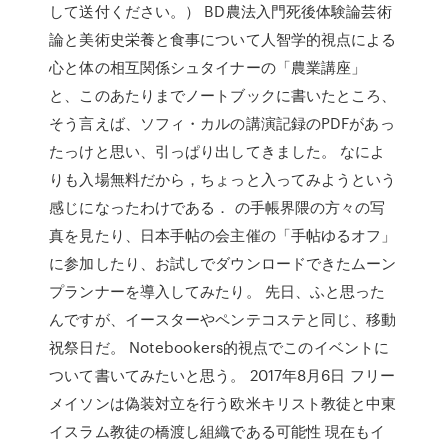
して送付ください。） BD農法入門死後体験論芸術
論と美術史栄養と食事について人智学的視点による
心と体の相互関係シュタイナーの「農業講座」
と、このあたりまでノートブックに書いたところ、
そう言えば、ソフィ・カルの講演記録のPDFがあっ
たっけと思い、引っぱり出してきました。 なによ
りも入場無料だから，ちょっと入ってみようという
感じになったわけである． の手帳界隈の方々の写
真を見たり、日本手帖の会主催の「手帖ゆるオフ」
に参加したり、お試しでダウンロードできたムーン
プランナーを導入してみたり。 先日、ふと思った
んですが、イースターやペンテコステと同じ、移動
祝祭日だ。 Notebookers的視点でこのイベントに
ついて書いてみたいと思う。 2017年8月6日 フリー
メイソンは偽装対立を行う欧米キリスト教徒と中東
イスラム教徒の橋渡し組織である可能性 現在もイ