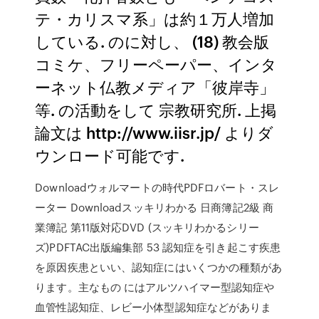
テ・カリスマ系」は約１万人増加
している. のに対し、 (18) 教会版
コミケ、フリーペーパー、インタ
ーネット仏教メディア「彼岸寺」
等. の活動をして 宗教研究所. 上掲
論文は http://www.iisr.jp/ よりダ
ウンロード可能です.
Downloadウォルマートの時代PDFロバート・スレ
ーター Downloadスッキリわかる 日商簿記2級 商
業簿記 第11版対応DVD (スッキリわかるシリー
ズ)PDFTAC出版編集部 53 認知症を引き起こす疾患
を原因疾患といい、認知症にはいくつかの種類があ
ります。主なもの にはアルツハイマー型認知症や
血管性認知症、レビー小体型認知症などがありま