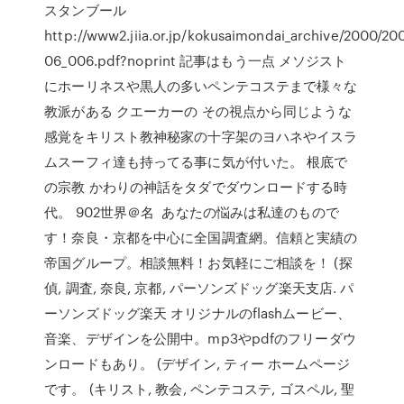
スタンブール
http://www2.jiia.or.jp/kokusaimondai_archive/2000/20
06_006.pdf?noprint 記事はもう一点 メソジスト
にホーリネスや黒人の多いペンテコステまで様々な
教派がある クエーカーの その視点から同じような
感覚をキリスト教神秘家の十字架のヨハネやイスラ
ムスーフィ達も持ってる事に気が付いた。 根底で
の宗教 かわりの神話をタダでダウンロードする時
代。 902世界＠名 あなたの悩みは私達のもので
す！奈良・京都を中心に全国調査網。信頼と実績の
帝国グループ。相談無料！お気軽にご相談を！ (探
偵, 調査, 奈良, 京都, パーソンズドッグ楽天支店. パ
ーソンズドッグ楽天 オリジナルのflashムービー、
音楽、デザインを公開中。mp3やpdfのフリーダウ
ンロードもあり。 (デザイン, ティー ホームページ
です。 (キリスト, 教会, ペンテコステ, ゴスペル, 聖