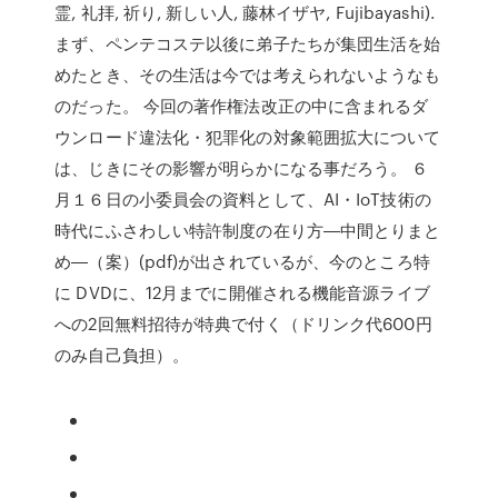
霊, 礼拝, 祈り, 新しい人, 藤林イザヤ, Fujibayashi).
まず、ペンテコステ以後に弟子たちが集団生活を始
めたとき、その生活は今では考えられないようなも
のだった。 今回の著作権法改正の中に含まれるダ
ウンロード違法化・犯罪化の対象範囲拡大について
は、じきにその影響が明らかになる事だろう。 ６
月１６日の小委員会の資料として、AI・IoT技術の
時代にふさわしい特許制度の在り方―中間とりまと
め―（案）(pdf)が出されているが、今のところ特
に DVDに、12月までに開催される機能音源ライブ
への2回無料招待が特典で付く（ドリンク代600円
のみ自己負担）。